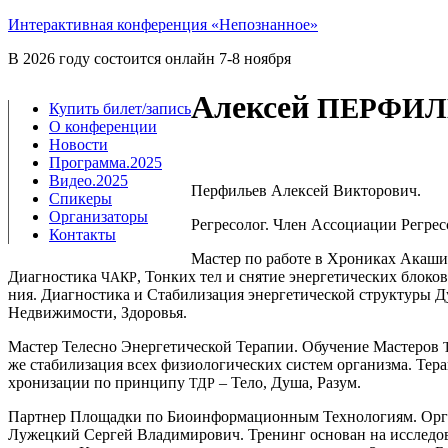
Интерактивная конференция «Непознанное»
В 2026 году состоится онлайн 7-8 ноября
Алексей
ПЕРФИЛ
Купить билет/​запись
О конференции
Новости
Программа.2025
Видео.2025
Пер­фи­льев Алек­сей Викторович.
Спикеры
Организаторы
Регре­со­лог. Член Ассо­ци­а­ции Регрес­
Контакты
Мастер по рабо­те в Хро­ни­ках Ака­ши 
Диа­гно­сти­ка
, Тон­ких тел и сня­тие энер­ге­ти­че­ских бло­ко
ЧАКР
ния. Диа­гно­сти­ка и Ста­би­ли­за­ция энер­ге­ти­че­ской струк­ту­ры
Недви­жи­мо­сти, Здоровья.
Мастер Телес­но Энер­ге­ти­че­ской Тера­пии. Обу­че­ние Масте­ров
же ста­би­ли­за­ция всех физио­ло­ги­че­ских систем орга­низ­ма. Те
хро­ни­за­ции по прин­ци­пу
– Тело, Душа, Разум.
ТДР
Парт­нер Пло­щад­ки по Био­ин­фор­ма­ци­он­ным Тех­но­ло­ги­ям. Орга
Лужец­кий Сер­гей Вла­ди­ми­ро­вич. Тре­нинг осно­ван на иссле­до­ва­