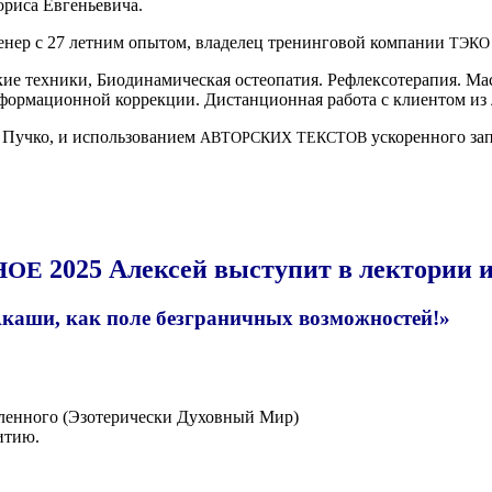
 Бори­са Евгеньевича.
е­нер с 27 лет­ним опы­том, вла­де­лец тре­нин­го­вой ком­па­нии
ТЭКО
ие тех­ни­ки, Био­ди­на­ми­че­ская остео­па­тия. Рефлек­со­те­ра­пия. Ма
­фор­ма­ци­он­ной кор­рек­ции. Дистан­ци­он­ная рабо­та с кли­ен­том 
 Пуч­ко, и исполь­зо­ва­ни­ем
уско­рен­но­го за
АВТОР­СКИХ
ТЕК­СТОВ
2025 Алексей выступит в лектории и
НОЕ
каши, как поле безграничных возможностей!»
лен­но­го (Эзо­те­ри­че­ски Духов­ный Мир)
витию.