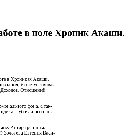
работе в поле Хроник Акаши.
­те в Хро­ни­ках Ака­ши.
о­зна­ния, Ясно­чув­ство­ва­
ы, Дохо­дов, Отно­ше­ний,
р­мо­наль­но­го фона, а так­
о­ди­ка глу­бо­чай­шей син­
стане. Автор тре­нин­га:
Золо­то­ва Евге­ния Васи­
СР