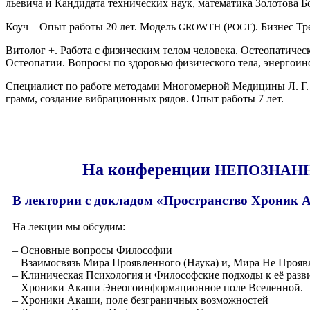
лье­ви­ча и Кан­ди­да­та тех­ни­че­ских наук, мате­ма­ти­ка Золо­то­ва
Коуч – Опыт рабо­ты 20 лет. Модель
(
). Биз­нес Тр
GROWTH
РОСТ
Вито­лог +. Рабо­та с физи­че­ским телом чело­ве­ка. Остео­па­ти­че­ск
Остео­па­тии. Вопро­сы по здо­ро­вью физи­че­ско­го тела, энер­го­ин
Спе­ци­а­лист по рабо­те мето­да­ми Мно­го­мер­ной Меди­ци­ны Л. Г.
грамм, созда­ние виб­ра­ци­он­ных рядов. Опыт рабо­ты 7 лет.
На конференции
НЕПОЗНАН
В лектории с докладом «Пространство Хроник А
На лек­ции мы обсудим:
– Основ­ные вопро­сы Философии
– Вза­и­мо­связь Мира Про­яв­лен­но­го (Нау­ка) и, Мира Не Про­яв­
– Кли­ни­че­ская Пси­хо­ло­гия и Фило­соф­ские под­хо­ды к её раз
– Хро­ни­ки Ака­ши Эне­ого­ин­фор­ма­ци­он­ное поле Вселенной.
– Хро­ни­ки Ака­ши, поле без­гра­нич­ных возможностей