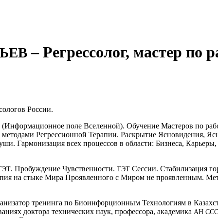
– Регрессолог, мастер по 
ЬЕВ
со­ло­гов России.
(Инфор­ма­ци­он­ное поле Все­лен­ной). Обу­че­ние Масте­ров по рабо
в мето­да­ми Регрес­си­он­ной Тера­пии. Рас­кры­тие Ясно­ви­де­ния, Ясн
 Души. Гар­мо­ни­за­ция всех про­цес­сов в обла­сти: Биз­не­са, Карье­р
. Про­буж­де­ние Чув­ствен­но­сти.
Сес­сии. Ста­би­ли­за­ция го
ТЭТ
ТЭТ
ра­пия на сты­ке Мира Про­яв­лен­но­го с Миром не про­яв­лен­ным. Мет
­ни­за­тор тре­нин­га по Био­ин­фор­ци­он­ным Тех­но­ло­ги­ям в Казах­
ни­ях док­то­ра тех­ни­че­ских наук, про­фес­со­ра, ака­де­ми­ка
АН
СС