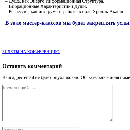
– Душа, как Энер­го Инфор­ма­ци­он­ная Структура.
– Виб­ра­ци­он­ные Харак­те­ри­сти­ки Души.
– Регрес­сия, как инстру­мент рабо­ты в поле Хро­ник Ака­ши.
,
В зале мастер-классов мы будет закреплять усл
БИЛЕ­ТЫ
НА
КОНФЕРЕНЦИЮ
Оставить комментарий
Ваш адрес email не будет опубликован.
Обязательные поля пом