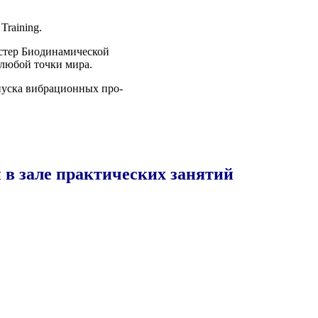
Training.
стер Био­ди­на­ми­че­ской
из любой точ­ки мира.
пус­ка виб­ра­ци­он­ных про­
 в зале практических занятий