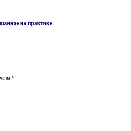
ышанное на практике
ечены
*