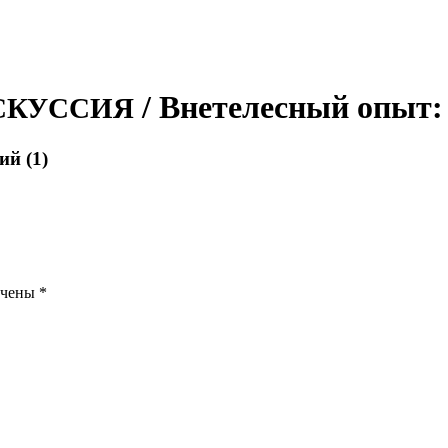
/ Внетелесный опыт:
СКУССИЯ
й (1)
ечены
*