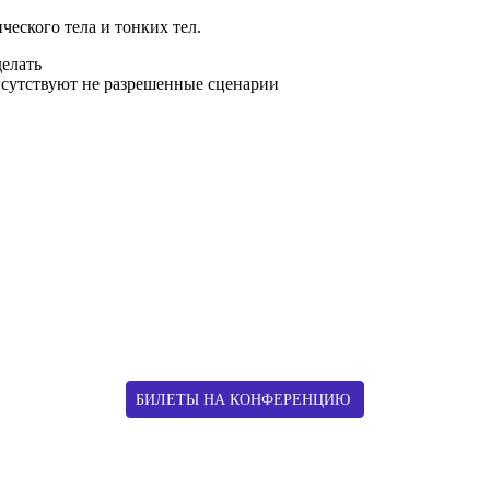
­че­ско­го тела и тон­ких тел.
делать
и­сут­ству­ют не раз­ре­шен­ные сценарии
БИЛЕ­ТЫ
НА
КОНФЕРЕНЦИЮ