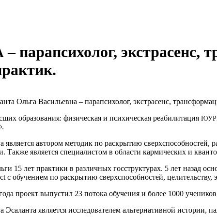
– парапсихолог, экстрасенс, 
А
практик.
ан­та Оль­га Васи­льев­на
–
пара­пси­хо­лог, экс­тра­сенс, транс­фор­ма
­ших обра­зо­ва­ния: физи­че­ская и пси­хи­че­ская реа­би­ли­та­ция
ЮУР
.
Ф
а явля­ет­ся авто­ром мето­дик по рас­кры­тию сверх­спо­соб­но­стей, 
 Так­же явля­ет­ся спе­ци­а­ли­стом в обла­сти кар­ми­че­ских и кван­т
­ги 15 лет прак­ти­ки в раз­лич­ных гос­струк­ту­рах.
5 лет назад осно
ct с обу­че­ни­ем по рас­кры­тию сверх­спо­соб­но­стей, цели­тель­ству, 
 года про­ект выпу­стил 23 пото­ка обу­че­ния и более 1000 уче­ни­ко
а Эса­лан­та явля­ет­ся иссле­до­ва­те­лем аль­тер­на­тив­ной исто­рии, 