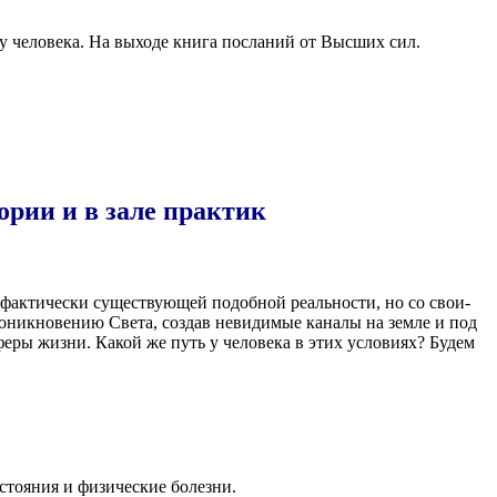
 у чело­ве­ка. На выхо­де кни­га посла­ний от Выс­ших сил.
ории и в зале практик
фак­ти­че­ски суще­ству­ю­щей подоб­ной реаль­но­сти, но со сво­и­
про­ник­но­ве­нию Све­та, создав неви­ди­мые кана­лы на зем­ле и под
фе­ры жиз­ни.
Какой же путь у чело­ве­ка в этих усло­ви­ях? Будем
осто­я­ния и физи­че­ские болезни.