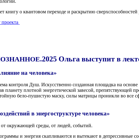
ологии.
т кни­гу о кван­то­вом пере­хо­де и рас­кры­тию сверх­спо­соб­но­стей
 про­ек­та
.2025 Ольга выступит в лект
ОЗНАННОЕ
влияние на человека»
е­ма кон­тро­ля Душ. Искус­ствен­но создан­ная пло­щад­ка на осно­ве 
в пла­не­ту плот­ной энер­ге­ти­че­ской заве­сой, пре­пят­ству­ю­щей 
и­стой­ную бело-пуши­стую мас­ку, силы мат­ри­цы про­ник­ли во все с
оздействий в энергоструктуре человека»
ми от окру­жа­ю­щей сре­ды, от людей, событий.
о­грам­мы и энер­гия скап­ли­ва­ют­ся и выте­ка­ют в депрес­сив­ные с