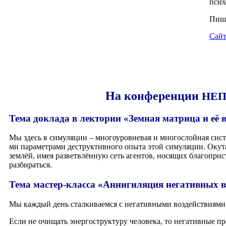
псих
Пише
Сайт
На конференции
НЕП
Тема доклада в лектории «Земная матрица и её 
Мы здесь в симу­ля­ции – мно­го­уров­не­вая и мно­го­слой­ная сист
ми пара­мет­ра­ми деструк­тив­но­го опы­та этой симу­ля­ции. Оку­та
зем­лёй, имея раз­ветв­лён­ную сеть аген­тов, нося­щих бла­го­пр
разбираться.
Тема мастер-класса «Аннигиляция негативных в
Мы каж­дый день стал­ки­ва­ем­ся с нега­тив­ны­ми воз­дей­стви­я­
Если не очи­щать энер­го­струк­ту­ру чело­ве­ка, то нега­тив­ные пр