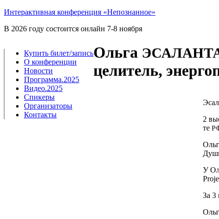
Интерактивная конференция «Непознанное»
В 2026 году состоится онлайн 7-8 ноября
Ольга
ЭСАЛАНТ
Купить билет/​запись
О конференции
целитель, энерго
Новости
Программа.2025
Видео.2025
Спикеры
Эса­л
Организаторы
Контакты
2 выс
те
Р
Оль­г
Души.
У Оль
Proje
За 3
Оль­г