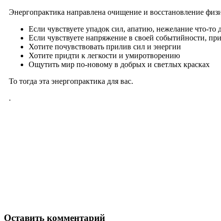
Энер­го­прак­ти­ка направ­ле­на очи­ще­ние и вос­ста­нов­ле­ние физи
Если чув­ству­е­те упа­док сил, апа­тию, неже­ла­ние что-то 
Если чув­ству­е­те напря­же­ние в сво­ей собы­тий­но­сти, пр
Хоти­те почув­ство­вать при­лив сил и энергии
Хоти­те прид­ти к лег­ко­сти и умиротворению
Ощу­тить мир по-ново­му в доб­рых и свет­лых красках
То тогда эта энер­го­прак­ти­ка для вас.
.
,
Оставить комментарий