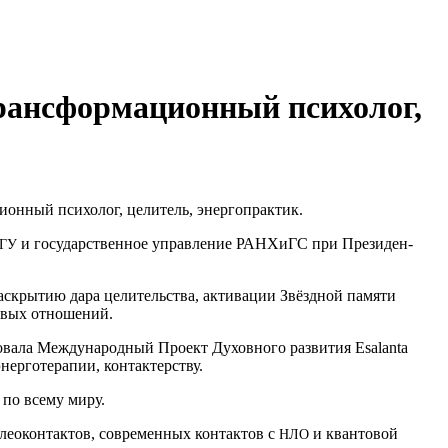
трансформационный психолог,
­ци­он­ный пси­хо­лог, цели­тель, энергопрактик.
и госу­дар­ствен­ное управ­ле­ние РАН­ХиГС при Пре­зи­ден­
­ГУ
рас­кры­тию дара цели­тель­ства, акти­ва­ции Звёзд­ной памя­ти
о­вых отно­ше­ний.
­ва­ла Меж­ду­на­род­ный Про­ект Духов­но­го раз­ви­тия Esalanta
энер­го­те­ра­пии, контактерству.
в по все­му миру.
палео­кон­так­тов, совре­мен­ных кон­так­тов с
и кван­то­вой
НЛО