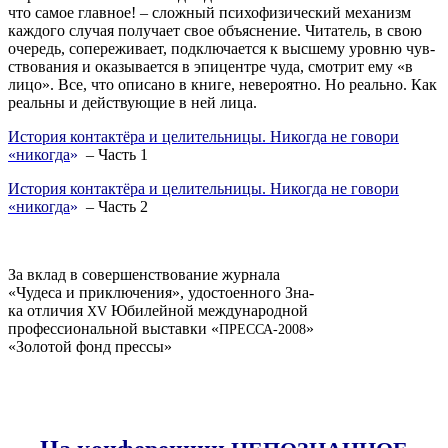
что самое глав­ное! – слож­ный пси­хо­фи­зи­че­ский меха­низм
каж­до­го слу­чая полу­ча­ет свое объ­яс­не­ние. Чита­тель, в свою
оче­редь, сопе­ре­жи­ва­ет, под­клю­ча­ет­ся к выс­ше­му уров­ню чув­
ство­ва­ния и ока­зы­ва­ет­ся в эпи­цен­тре чуда, смот­рит ему «в
лицо». Все, что опи­са­но в кни­ге, неве­ро­ят­но. Но реаль­но. Как
реаль­ны и дей­ству­ю­щие в ней лица.
Исто­рия кон­так­тё­ра и цели­тель­ни­цы. Нико­гда не гово­ри
«нико­гда
»
– Часть 1
Исто­рия кон­так­тё­ра и цели­тель­ни­цы. Нико­гда не гово­ри
«нико­гда
»
– Часть 2
За вклад в совер­шен­ство­ва­ние жур­на­ла
«Чуде­са и при­клю­че­ния», удо­сто­ен­но­го Зна­
ка отли­чия
Юби­лей­ной меж­ду­на­род­ной
ХV
про­фес­си­о­наль­ной выстав­ки «
»
ПРЕС­СА-2008
«Золо­той фонд прессы»