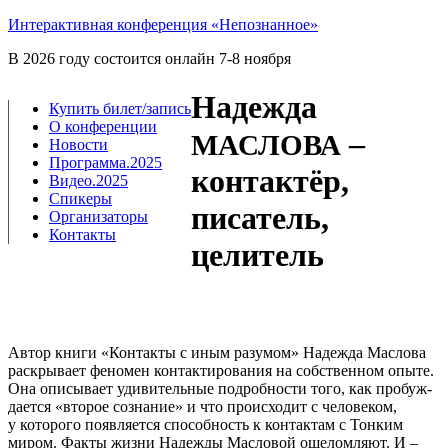
Интерактивная конференция «Непознанное»
В 2026 году состоится онлайн 7-8 ноября
Надежда
Купить билет/​запись
О конференции
–
МАСЛОВА
Новости
Программа.2025
контактёр,
Видео.2025
Спикеры
писатель,
Организаторы
Контакты
целитель
Автор кни­ги «Кон­так­ты с иным разу­мом» Надеж­да Мас­ло­ва
рас­кры­ва­ет фено­мен кон­так­ти­ро­ва­ния на соб­ствен­ном опы­те.
Она опи­сы­ва­ет уди­ви­тель­ные подроб­но­сти того, как про­буж­
да­ет­ся «вто­рое созна­ние» и что про­ис­хо­дит с чело­ве­ком,
у кото­ро­го появ­ля­ет­ся спо­соб­ность к кон­так­там с Тон­ким
миром. Фак­ты жиз­ни Надеж­ды Мас­ло­вой оше­лом­ля­ют. И –