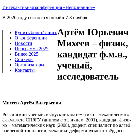
Интерактивная конференция «Непознанное»
В 2026 году состоится онлайн 7-8 ноября
Артём Юрьевич
Купить билет/​запись
О конференции
Михеев – физик,
Новости
Программа.2025
кандидат ф.м.н.,
Видео.2025
Спикеры
ученый,
Организаторы
Контакты
исследователь
Михеев Артём Валерьевич
Рос­сий­ский учё­ный, выпуск­ник мате­ма­ти­ко – меха­ни­че­ско­го
факуль­те­та СПб­ГУ (диплом с отли­чи­ем, 2001), кан­ди­дат физи­
ко – мате­ма­ти­че­ских наук (2008), доцент, спе­ци­а­лист по алгеб­
ра­и­че­ской топо­ло­гии, меха­ни­ке дефор­ми­ру­е­мо­го твёр­до­го