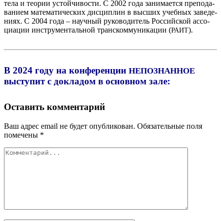
тела и тео­рии устой­чи­во­сти. С 2002 года зани­ма­ет­ся пре­по­да­
ва­ни­ем мате­ма­ти­че­ских дис­ци­плин в выс­ших учеб­ных заве­де­
ни­ях. С 2004 года – науч­ный руко­во­ди­тель Рос­сий­ской ассо­
ци­а­ции инстру­мен­таль­ной тран­ском­му­ни­ка­ции (
).
РАИТ
В 2024 году на конференции
НЕПОЗНАННОЕ
выступит с докладом в основном зале:
Оставить комментарий
Ваш адрес email не будет опубликован.
Обязательные поля
помечены
*