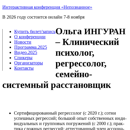
Интерактивная конференция «Непознанное»
В 2026 году состоится онлайн 7-8 ноября
Ольга
ИНГУРАН
Купить билет/​запись
О конференции
– Клинический
Новости
Программа.2025
психолог,
Видео.2025
Спикеры
регрессолог,
Организаторы
Контакты
семейно-
системный расстановщик
Сер­ти­фи­ци­ро­ван­ный регрес­со­лог (с 2020 г.); сот­ни
успеш­ных регрес­сий; боль­шой опыт соб­ствен­ных инди­
ви­ду­аль­ных и груп­по­вых погру­же­ний (с 2000 г.); прак­
ти­ка слож­ных регрес­сий; атте­сто­ван­ный член ассо­ци­а­