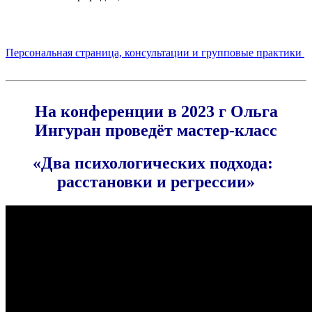
.
Пер­со­наль­ная стра­ни­ца, кон­суль­та­ции и груп­по­вые практики
На конференции в 2023 г Ольга
Ингуран проведёт мастер-класс
«
Два психологических подхода:
расстановки и регрессии»