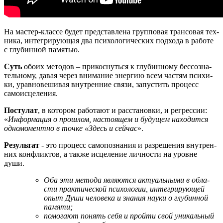
На мастер-клас­се будет пред­став­ле­на груп­по­вая тран­со­вая тех­
ни­ка, инте­гри­ру­ю­щая два пси­хо­ло­ги­че­ских под­хо­да в рабо­те
с глу­бин­ной памятью.
Суть
обо­их мето­дов – при­кос­нуть­ся к глу­бин­но­му бес­со­зна­
тель­но­му, давая через вни­ма­ние энер­гию всем частям пси­хи­
ки, урав­но­ве­ши­вая внут­рен­ние свя­зи, запу­стить про­цесс
самоисцеления.
Посту­лат
, в кото­ром рабо­та­ют и рас­ста­нов­ки, и регрес­сии:
«
Инфор­ма­ция о про­шлом, насто­я­щем и буду­щем нахо­дит­ся
одно­мо­мент­но в точ­ке «Здесь и сей­час
».
Резуль­тат
- это про­цесс само­по­зна­ния и раз­ре­ше­ния внут­рен­
них кон­флик­тов, а так­же исце­ле­ние лич­но­сти на уровне
души.
Оба эти мето­да явля­ют­ся акту­аль­ны­ми в обла­
сти прак­ти­че­ской пси­хо­ло­гии, инте­гри­ру­ю­щей
опыт Души чело­ве­ка и зна­ния нау­ки о глу­бин­ной
памяти;
помо­га­ют понять себя и прой­ти свой уни­каль­ный