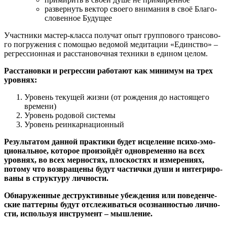
раз­вер­нуть век­тор сво­е­го вни­ма­ния в своё Бла­го­
сло­вен­ное Будущее
Участ­ни­ки мастер-клас­са полу­чат опыт груп­по­во­го тран­со­во­
го погру­же­ния с помо­щью ведо­мой меди­та­ции «Един­ство» –
регрес­си­он­ная и рас­ста­но­воч­ная тех­ни­ки в еди­ном целом.
Рас­ста­нов­ки и регрес­сии рабо­та­ют как мини­мум на трех
уровнях:
Уро­вень теку­щей жиз­ни (от рож­де­ния до насто­я­ще­го
времени)
Уро­вень родо­вой системы
Уро­вень реинкарнационный
Резуль­та­том дан­ной прак­ти­ки будет исце­ле­ние пси­хо-эмо­
ци­о­наль­ное, кото­рое про­изой­дёт одно­вре­мен­но на всех
уров­нях, во всех мер­но­стях, плос­ко­стях и изме­ре­ни­ях,
пото­му что воз­вра­ще­ны будут частич­ки души и инте­гри­ро­
ва­ны в струк­ту­ру личности.
Обна­ру­жен­ные деструк­тив­ные убеж­де­ния или пове­ден­че­
ские пат­тер­ны будут отсле­жи­вать­ся осо­знан­но­стью лич­но­
сти, исполь­зуя инстру­мент – мышление.