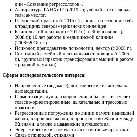
ции «Созвез­дие регрессологов».
Аспи­ран­ту­ра РАН­ХиГС (2019 г.); учё­ный – иссле­до­ва­
тель; акмеолог.
Шаман­ский прак­тик (с 2015 г.) – поиск и осо­зна­ние себя
в тра­ди­ци­ях севе­ро­аме­ри­кан­ских индейцев.
Кли­ни­че­ский пси­хо­лог (c 2012 г.), ней­ро­пси­хо­лог (с
2008 г.); 10 лет рабо­ты в меди­цин­ской кли­ни­ке
(2008−2018 г.г.).
Пси­хо­лог, пре­по­да­ва­тель пси­хо­ло­гии, лек­тор (с 2008 г.).
Систем­ный семей­ный пси­хо­лог-рас­ста­нов­щик (с 2005
г.), груп­по­вой прак­тик (транс­фор­ма­ция эмо­ций в рабо­те
с родо­вой памятью).
Сфе­ры иссле­до­ва­тель­ско­го интереса:
Направ­лен­ные (ведо­мые), дина­ми­че­ские и тан­це­валь­
ные медитации.
Гар­мо­ни­за­ция души, оздо­ров­ле­ние и баланс тела через
телес­но-ори­ен­ти­ро­ван­ные, дыха­тель­ные и трас­со­вые
практики.
Регрес­си­он­ные погру­же­ния по линии памя­ти нынеш­ней
жиз­ни, в про­шлые жиз­ни, в про­стран­ство Жиз­ни меж­ду
Жиз­ня­ми, а так­же в шаман­ские путешествия.
Энер­ге­ти­че­ские высо­ко­ча­стот­ные све­то­вые практики.
Связь с при­ро­дой, стихиями.