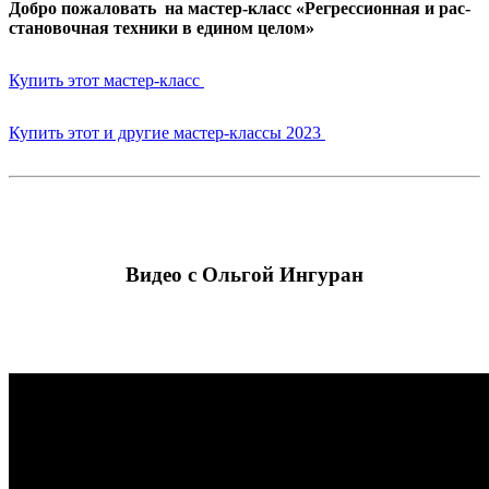
Доб­ро пожа­ло­вать
на мастер-класс
«Регрес­си­он­ная и рас­
ста­но­воч­ная тех­ни­ки в еди­ном целом»
Купить этот мастер-класс
Купить этот и дру­гие мастер-клас­сы 2023
Видео с Ольгой Ингуран