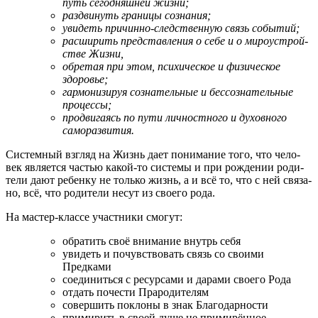
путь сего­дняш­ней жизни;
раз­дви­нуть гра­ни­цы сознания;
уви­деть при­чин­но-след­ствен­ную связь событий;
рас­ши­рить пред­став­ле­ния о себе и о миро­устрой­
стве Жизни,
обре­тая при этом, пси­хи­че­ское и физи­че­ское
здоровье;
гар­мо­ни­зи­руя созна­тель­ные и бес­со­зна­тель­ные
процессы;
про­дви­га­ясь по пути лич­ност­но­го и духов­но­го
саморазвития.
Систем­ный взгляд на Жизнь дает пони­ма­ние того, что чело­
век явля­ет­ся частью какой-то систе­мы и при рож­де­нии роди­
те­ли дают ребен­ку не толь­ко жизнь, а и всё то, что с ней свя­за­
но, всё, что роди­те­ли несут из сво­е­го рода.
На мастер-клас­се участ­ни­ки смогут:
обра­тить своё вни­ма­ние внутрь себя
уви­деть и почув­ство­вать связь со сво­и­ми
Предками
соеди­нить­ся с ресур­са­ми и дара­ми сво­е­го Рода
отдать поче­сти Прародителям
совер­шить покло­ны в знак Благодарности
при­ми­рить в сво­ей душе не примирённое