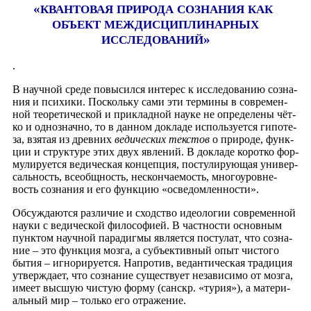
«
КВАНТОВАЯ
ПРИРОДА
СОЗНАНИЯ
КАК
ОБЪЕКТ
МЕЖДИСЦИПЛИНАРНЫХ
»
ИССЛЕДОВАНИЙ
.
В науч­ной сре­де повы­сил­ся инте­рес к иссле­до­ва­нию созна­
ния и пси­хи­ки. Посколь­ку сами эти тер­ми­ны в совре­мен­
ной тео­ре­ти­че­ской и при­клад­ной нау­ке не опре­де­ле­ны чёт­
ко и одно­знач­но, то в дан­ном докла­де исполь­зу­ет­ся гипо­те­
за, взя­тая из древ­них
веди­че­ских тек­стов
о при­ро­де, функ­
ции и струк­ту­ре этих двух явле­ний.
В докла­де корот­ко фор­
му­ли­ру­ет­ся веди­че­ская кон­цеп­ция, посту­ли­ру­ю­щая уни­вер­
саль­ность, все­общ­ность, нескон­ча­е­мость, мно­го­уров­не­
вость созна­ния и его функ­цию «осве­дом­лен­но­сти».
Обсуж­да­ют­ся раз­ли­чие и сход­ство идео­ло­гии совре­мен­ной
нау­ки с веди­че­ской фило­со­фи­ей. В част­но­сти основ­ным
пунк­том
науч­ной пара­диг­мы явля­ет­ся посту­лат
,
что созна­
ние – это функ­ция моз­га, а субъ­ек­тив­ный опыт чисто­го
бытия – игно­ри­ру­ет­ся. Напро­тив, ведан­ти­че­ская тра­ди­ция
утвер­жда­ет, что созна­ние суще­ству­ет неза­ви­си­мо от моз­га,
име­ет выс­шую чистую фор­му (сан­скр. «турия»), а мате­ри­
аль­ный мир – толь­ко его отражение.