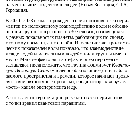
на мен­таль­ное воз­дей­ствие людей (Новая Зелан­дия,
,
США
Гер­ма­ния).
В 2020 – 2023 г. была про­ве­де­на серия
поис­ко­вых экс­пе­ри­
мен­тов по нело­каль­но­му вза­и­мо­дей­ствию воды и объ­еди­
нён­ной груп­пы опе­ра­то­ров из 30 чело­век, нахо­дя­щих­ся
в раз­ных локаль­но­стях пла­не­ты, рабо­та­ю­щих по сво­е­му
мест­но­му вре­ме­ни, а не онлайн. Изме­не­ние элек­тро-хими­
че­ских пока­за­те­лей воды пока­за­ло, что вза­и­мо­дей­ствие
меж­ду водой и мен­таль­ным воз­дей­стви­ем груп­пы име­ло
место. Мно­гие фак­то­ры и арте­фак­ты в экс­пе­ри­мен­те
застав­ля­ют пред­по­ло­жить, что груп­па фор­ми­ру­ет
Кван­то­
вую Тен­зор­ную Сеть
(«поле­вое обра­зо­ва­ние»), вне наблю­
да­е­мо­го про­стран­ства и вре­ме­ни, кото­рое начи­на­ет про­яв­
лять свои авто­ном­ные при­зна­ки, сре­ди кото­рых «науча­е­
мость» кана­ла экс­пе­ри­мен­та и др.
Автор дает интер­пре­та­цию резуль­та­тов экс­пе­ри­мен­тов
с точ­ки зре­ния кван­то­вой парадигмы.
,