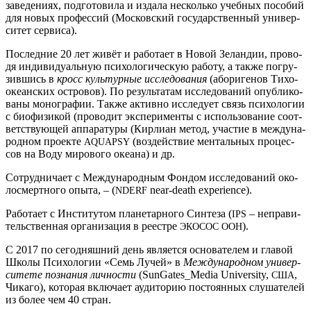
заве­де­ни­ях, под­го­то­ви­ла и изда­ла несколь­ко учеб­ных посо­бий
для новых про­фес­сий (Мос­ков­ский госу­дар­ствен­ный уни­вер­
си­тет сервиса).
Послед­ние 20 лет живёт и рабо­та­ет в Новой Зелан­дии, про­во­
дя инди­ви­ду­аль­ную пси­хо­ло­ги­че­скую рабо­ту, а так­же погру­
зив­шись в
кросс куль­тур­ные иссле­до­ва­ния
(або­ри­ге­нов Тихо­
оке­ан­ских ост­ро­вов). По резуль­та­там иссле­до­ва­ний опуб­ли­ко­
ва­ны моно­гра­фии. Так­же актив­но иссле­ду­ет связь пси­хо­ло­гии
с био­фи­зи­кой (про­во­дит экс­пе­ри­мен­ты с исполь­зо­ва­ние соот­
вет­ству­ю­щей аппа­ра­ту­ры (Кир­ли­ан метод, уча­стие в меж­ду­на­
род­ном про­ек­те
(воз­дей­ствие мен­таль­ных про­цес­
AQUAPSY
сов на Воду миро­во­го оке­а­на) и др.
Сотруд­ни­ча­ет с Меж­ду­на­род­ным Фон­дом иссле­до­ва­ний око­
лосмерт­но­го опы­та, – (
near-death experience).
NDERF
Рабо­та­ет с Инсти­ту­том пла­не­тар­но­го Син­те­за (
– непра­ви­
IPS
тель­ствен­ная орга­ни­за­ция в реест­ре
).
ЭКО­СОС
ООН
С 2017 по сего­дняш­ний день явля­ет­ся осно­ва­те­лем и гла­вой
Шко­лы Пси­хо­ло­гии «Семь Лучей» в
Меж­ду­на­род­ном уни­вер­
си­те­те позна­ния лич­но­сти
(SunGates_​Media University,
,
США
Чика­го), кото­рая вклю­ча­ет ауди­то­рию посто­ян­ных слу­ша­те­лей
из более чем 40 стран.