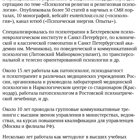
сер­та­цию по теме «Пси­хо­ло­гия рели­гии и рели­ги­оз­ная пси­хо­
ло­гия». Опуб­ли­ко­ва­ла более 50 ста­тей в науч­ных и
пор­
СМИ
та­лах, 10 моно­гра­фий, веб­сайт esoterictour.co.nz («пси­хо­ло­
гия»), канал ютюб («Пси­хи­че­ская энер­гия. Опыты»).
Спе­ци­а­ли­зи­ро­ва­лась по пси­хо­те­ра­пии в Бех­те­рев­ском пси­хо­
нев­ро­ло­ги­че­ском инсти­ту­те в Санкт-Петер­бур­ге, по кли­ни­че­
ской и клас­си­че­ской гомео­па­тии в Санкт Петер­бург­ской ака­
де­мии им. Меч­ни­ко­ва), по пове­ден­че­ской и ком­му­ни­ка­тив­ной
пси­хо­ло­гии (Литов­ский Май­нор­кон­суль­тант), по тран­спер­со­
наль­ной и телес­но ори­ен­ти­ро­ван­ной пси­хо­ло­гии и др.
Око­ло 15 лет рабо­та­ла как пато­пси­хо­лог, пси­хо­ди­а­гност
и пси­хо­те­ра­певт в раз­лич­ных меди­цин­ских учре­жде­ни­ях Рос­
сии, орга­ни­зо­ва­ла и
руко­во­ди­ла лабо­ра­то­ри­ей меди­цин­ской
пси­хо­ло­гии в Нар­ко­ло­ги­че­ском цен­тре со ста­ци­о­на­ром (Крас­
но­дар), рабо­та­ла пато­пси­хо­ло­гом в Ростов­ской пси­хи­ат­ри­че­
ской лечеб­ни­це, и др.
Око­ло 10 лет про­во­ди­ла груп­по­вые ком­му­ни­ка­тив­ные тре­
нин­ги с выс­шим зве­ном управ­ле­ния в мини­стер­ствах, ведом­
ствах, на кур­сах повы­ше­ния ква­ли­фи­ка­ции для управ­лен­цев
(Москва и фили­а­лы
).
РФ
Несколь­ко лет рабо­та­ла как мето­до­лог в выс­ших учеб­ных