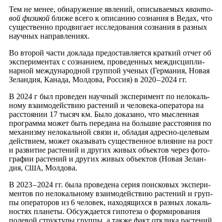
Тем не менее, обна­ру­же­ние явле­ний, опи­сы­ва­е­мых
кван­то­
вой физи­кой
бли­же все­го к опи­са­нию созна­ния в Ведах, что
суще­ствен­но про­дви­га­ет иссле­до­ва­ния созна­ния в раз­ных
науч­ных направ­ле­ни­ях
.
Во вто­рой части докла­да
предо­став­ля­ет­ся крат­кий отчет об
экс­пе­ри­мен­тах с созна­ни­ем, про­ве­ден­ных меж­дис­ци­пли­
нар­ной меж­ду­на­род­ной груп­пой уче­ных (Гер­ма­ния, Новая
Зелан­дия, Кана­да, Мол­до­ва, Рос­сия) в 2020 – 2024 гг.
В 2024 г был про­ве­ден науч­ный экс­пе­ри­мент по нело­каль­
но­му вза­и­мо­дей­ствию рас­те­ний и чело­ве­ка-опе­ра­то­ра на
рас­сто­я­нии 17 тысяч км. Было дока­за­но, что мыс­лен­ная
про­грам­ма может быть пере­да­на на боль­шие рас­сто­я­ния по
меха­низ­му нело­каль­ной свя­зи и, обла­дая адрес­но-целе­вым
дей­стви­ем, может ока­зы­вать суще­ствен­ное вли­я­ние на рост
и раз­ви­тие рас­те­ний и дру­гих живых объ­ек­тов через фото­
гра­фии рас­те­ний и дру­гих живых объ­ек­тов (Новая Зелан­
дия,
, Мол­до­ва.
США
В 2023 – 2024 гг. была про­ве­де­на серия
поис­ко­вых экс­пе­ри­
мен­тов по нело­каль­но­му вза­и­мо­дей­ствию рас­те­ний и груп­
пы опе­ра­то­ров из 6 чело­век, нахо­дя­щих­ся в раз­ных локаль­
но­стях пла­не­ты. Обсуж­да­ет­ся гипо­те­за о фор­ми­ро­ва­ния
поле­вой струк­ту­ры груп­пы, а так­же факт откли­ка рас­те­ний