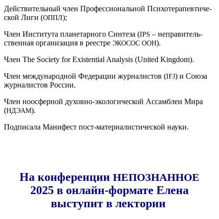
Дей­стви­тель­ный член Про­фес­си­о­наль­ной Пси­хо­те­ра­пев­ти­че­
ской Лиги (
);
ОППЛ
Член Инсти­ту­та пла­не­тар­но­го Син­те­за (
– непра­ви­тель­
IPS
ствен­ная орга­ни­за­ция в реест­ре
).
ЭКО­СОС
ООН
Член The Society for Existential Analysis (United Kingdom).
Член меж­ду­на­род­ной Феде­ра­ции жур­на­ли­стов (
) и Сою­за
IFJ
жур­на­ли­стов России.
Член ноосфер­ной духов­но-эко­ло­ги­че­ской Ассам­блеи Мира
(
).
НДЭАМ
Под­пи­са­ла Мани­фест пост-мате­ри­а­ли­сти­че­ской науки.
На конференции
НЕПОЗНАННОЕ
2025 в онлайн-формате Елена
выступит в лектории