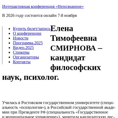
Интерактивная конференция «Непознанное»
В 2026 году состоится онлайн 7-8 ноября
Елена
Купить билет/​запись
О конференции
Тимофеевна
Новости
Программа.2025
–
СМИРНОВА
Видео.2025
Спикеры
кандидат
Организаторы
Контакты
философских
наук, психолог.
Учи­лась в Ростов­ском госу­дар­ствен­ном уни­вер­си­те­те (спе­ци­
аль­ность «пси­хо­ло­гия»), в Рос­сий­ской госу­дар­ствен­ной ака­де­
мии при Пре­зи­ден­те
(спе­ци­аль­ность «Госу­дар­ствен­ное
РФ
и муни­ци­паль­ное управ­ле­ние»), защи­ти­ла кан­ди­дат­скую дис­