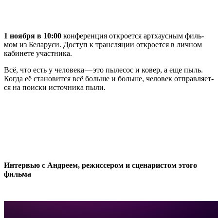
1 нояб­ря в 10:00
кон­фе­рен­ция откро­ет­ся арт­ха­ус­ным филь­
мом из Бела­ру­си. Доступ к транс­ля­ции откро­ет­ся в лич­ном
каби­не­те участника.
Всё, что есть у чело­ве­ка — это пыле­сос и ковер, а еще пыль.
Когда её ста­но­вит­ся всё боль­ше и боль­ше, чело­век отправ­ля­ет­
ся на поис­ки источ­ни­ка пыли.
Интер­вью с Андре­ем, режис­се­ром и сце­на­ри­стом это­го
фильма