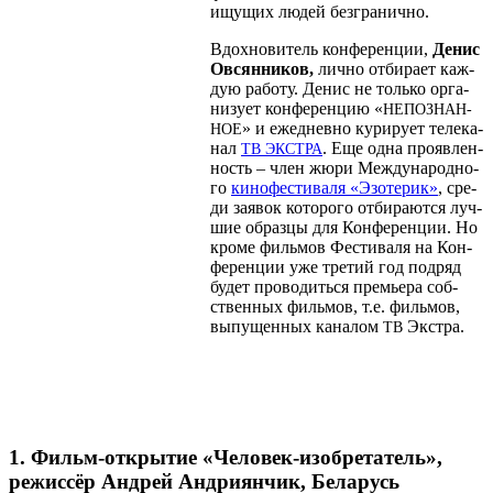
ищу­щих людей безгранично.
Вдох­но­ви­тель кон­фе­рен­ции,
Денис
Овсян­ни­ков,
лич­но отби­ра­ет каж­
дую рабо­ту. Денис не толь­ко орга­
ни­зу­ет кон­фе­рен­цию «
НЕПО­ЗНАН­
» и еже­днев­но кури­ру­ет теле­ка­
НОЕ
нал
. Еще одна про­яв­лен­
ТВ
ЭКС­Т­РА
ность – член жюри Меж­ду­на­род­но­
го
кино­фе­сти­ва­ля «Эзо­те­рик»
, сре­
ди заявок кото­ро­го отби­ра­ют­ся луч­
шие образ­цы для Кон­фе­рен­ции. Но
кро­ме филь­мов Фести­ва­ля на Кон­
фе­рен­ции уже тре­тий год под­ряд
будет про­во­дить­ся пре­мье­ра соб­
ствен­ных филь­мов, т.е. филь­мов,
выпу­щен­ных кана­лом
Экстра.
ТВ
.
1. Фильм-открытие «Человек-изобретатель»,
режиссёр Андрей Андриянчик, Беларусь