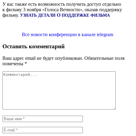
У вас так­же есть воз­мож­ность полу­чить доступ отдель­но
к филь­му 3 нояб­ря «Голо­са Веч­но­сти», ока­зав под­держ­ку
филь­му.
О
УЗНАТЬ
ДЕТА­ЛИ
ПОД­ДЕРЖ­КЕ
ФИЛЬМА
Все ново­сти кон­фе­рен­ции в кана­ле telegram
Оставить комментарий
Ваш адрес email не будет опубликован.
Обязательные поля
помечены
*