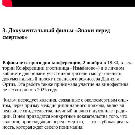
3. Документальный фильм «Знаки перед
смертью»
В фина­ле вто­ро­го дня кон­фе­рен­ции, 2 нояб­ря в
18:30, в лек­
то­рии Кон­фе­рен­ции (гости­ни­ца «Измай­ло­во»)
и в лич­ном
каби­не­те для онлайн участ­ни­ков
зри­те­ли смо­гут оце­нить
доку­мен­таль­ный про­ект испан­ско­го режис­се­ра Дани­э­ля
Ортиз. Эта рабо­та так­же при­ни­ма­ла уча­стие на кино­фе­сти­ва­
ле «Эзо­те­рик» в 2025 году.
Фильм иссле­ду­ет явле­ния, свя­зан­ные с око­лосмерт­ным опы­
том, через приз­му меж­дис­ци­пли­нар­но­го под­хо­да, вклю­чая
реаль­ные сви­де­тель­ства, науч­ный ана­лиз и духов­ные тра­ди­
ции. В нем при­во­дят­ся кон­крет­ные дока­за­тель­ства того, что
явле­ния, про­ис­хо­дя­щие перед смер­тью, — это глу­бо­кая реаль­
ность, кото­рая ждет сво­е­го понимания.