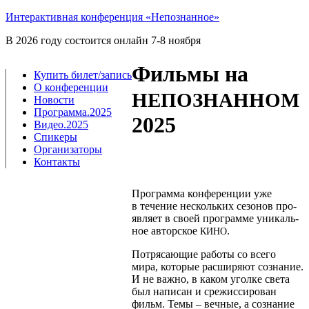
Интерактивная конференция «Непознанное»
В 2026 году состоится онлайн 7-8 ноября
Фильмы на
Купить билет/​запись
О конференции
НЕПОЗНАННОМ
Новости
Программа.2025
2025
Видео.2025
Спикеры
Организаторы
Контакты
Про­грам­ма кон­фе­рен­ции уже
в тече­ние несколь­ких сезо­нов про­
яв­ля­ет в сво­ей про­грам­ме уни­каль­
ное автор­ское
.
КИНО
Потря­са­ю­щие рабо­ты со все­го
мира, кото­рые рас­ши­ря­ют созна­ние.
И не важ­но, в каком угол­ке све­та
был напи­сан и сре­жис­си­ро­ван
фильм. Темы – веч­ные, а созна­ние