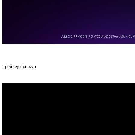
Трей­лер фильма