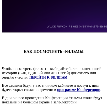
КАК
ПОСМОТРЕТЬ
ФИЛЬМЫ
.
Что­бы посмот­реть филь­мы – выби­рай­те билет, вклю­ча­ю­щий
лек­то­рий (
,
или
) для очно­го или
ВИП
ЕДИ­НЫЙ
ЛЕК­ТО­РИЙ
онлайн уча­стия.
К
ПЕРЕЙ­ТИ
БИЛЕТАМ
Все филь­мы будут у вас в лич­ном каби­не­те и доступ к ним
будет открыт соглас­но вре­ме­ни в
про­грам­ме Кон­фе­рен­ции
.
В дни очно­го про­ве­де­ния Кон­фе­рен­ции филь­мы так­же будут
пока­за­ны на боль­шом экране в зале-лектории.