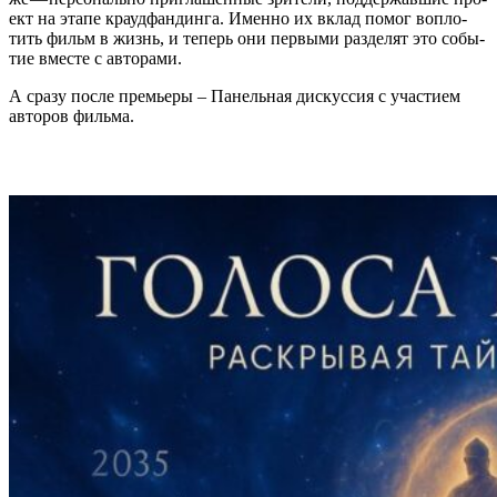
ект на эта­пе кра­уд­фандин­га. Имен­но их вклад помог вопло­
тить фильм в жизнь, и теперь они пер­вы­ми раз­де­лят это собы­
тие вме­сте с авторами.
А сра­зу после пре­мье­ры – Панель­ная дис­кус­сия с уча­сти­ем
авто­ров фильма.