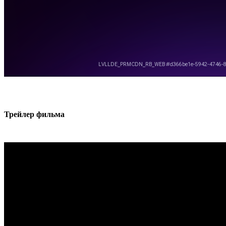
Трей­лер фильма