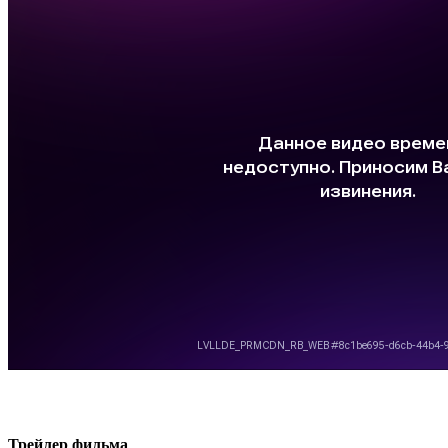
Трей­лер фильма