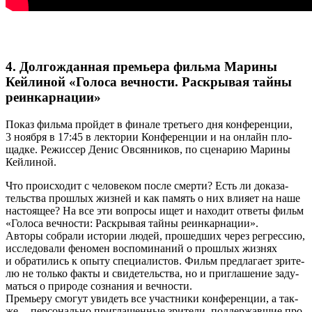
4. Долгожданная премьера фильма Марины
Кейлиной «Голоса вечности. Раскрывая тайны
реинкарнации»
Показ филь­ма прой­дет в фина­ле тре­тье­го дня кон­фе­рен­ции,
3 нояб­ря в 17:45 в лек­то­рии Кон­фе­рен­ции и на онлайн пло­
щад­ке. Режис­сер Денис Овсян­ни­ков, по сце­на­рию Мари­ны
Кейлиной.
Что про­ис­хо­дит с чело­ве­ком после смер­ти? Есть ли дока­за­
тель­ства про­шлых жиз­ней и как память о них вли­я­ет на наше
насто­я­щее? На все эти вопро­сы ищет и нахо­дит отве­ты фильм
«Голо­са веч­но­сти: Рас­кры­вая тай­ны реинкарнации».
Авто­ры собра­ли исто­рии людей, про­шед­ших через регрес­сию,
иссле­до­ва­ли фено­мен вос­по­ми­на­ний о про­шлых жиз­нях
и обра­ти­лись к опы­ту спе­ци­а­ли­стов. Фильм пред­ла­га­ет зри­те­
лю не толь­ко фак­ты и сви­де­тель­ства, но и при­гла­ше­ние заду­
мать­ся о при­ро­де созна­ния и вечности.
Пре­мье­ру смо­гут уви­деть все участ­ни­ки кон­фе­рен­ции, а так­
же — пер­со­наль­но при­гла­шен­ные зри­те­ли, под­дер­жав­шие про­