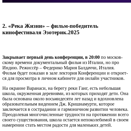
2. «Река Жизни» – фильм-победитель
кинофестиваля Эзотерик.2025
Закры­ва­ет пер­вый день кон­фе­рен­ции, в 20:00
по мос­ков­
ско­му вре­ме­ни доку­мен­таль­ный фильм из Ита­лии, но про
Индию. Режис­сёр – Феде­ри­ко Мария Бал­дач­чи, Ита­лия.
Фильм будет пока­зан в зале лек­то­рия Кон­фе­рен­ции и откро­ет­
ся для про­смот­ра в лич­ном каби­не­те для онлайн участников.
На окра­ине Вара­на­си, на бере­гу реки Ганг, есть неболь­шая
шко­ла, окру­жен­ная дерев­ня­ми, из кото­рых при­хо­дят дети. Она
была осно­ва­на око­ло вось­ми­де­ся­ти лет назад и вдох­нов­ле­на
обра­зо­ва­тель­ным виде­ни­ем Дж. Криш­на­мур­ти, кото­рое
заклю­ча­ет­ся в состра­да­нии и гар­мо­нич­ном раз­ви­тии чело­ве­ка.
Пре­одо­ле­вая мно­го­чис­лен­ные труд­но­сти на про­тя­же­нии все­го
сво­е­го суще­ство­ва­ния, шко­ла оста­ет­ся непо­ко­ле­би­мой в сво­ем
наме­ре­нии стать местом радо­сти для малень­ких детей.