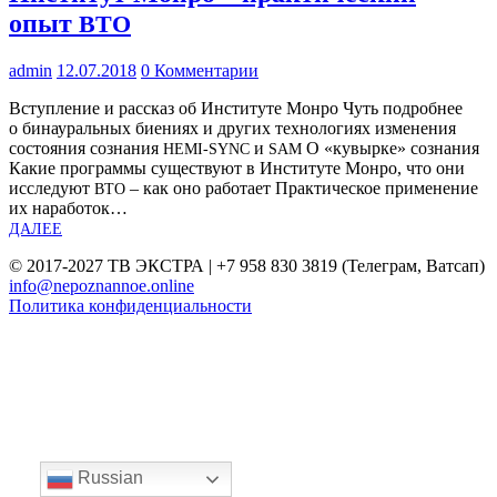
опыт
ВТО
admin
12.07.2018
0 Комментарии
Вступ­ле­ние и рас­сказ об Инсти­ту­те Мон­ро Чуть подроб­нее
о бина­у­раль­ных бие­ни­ях и дру­гих тех­но­ло­ги­ях изме­не­ния
состо­я­ния созна­ния
и
О «кувыр­ке» созна­ния
HEMI-SYNC
SAM
Какие про­грам­мы суще­ству­ют в Инсти­ту­те Мон­ро, что они
иссле­ду­ют
– как оно рабо­та­ет Прак­ти­че­ское при­ме­не­ние
ВТО
их нара­бо­ток…
ДАЛЕЕ
© 2017-2027 ТВ ЭКСТРА | +7 958 830 3819 (Телеграм, Ватсап)
info@nepoznannoe.online
Политика конфиденциальности
Russian