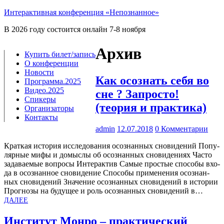
Интерактивная конференция «Непознанное»
В 2026 году состоится онлайн 7-8 ноября
Архив
Купить билет/​запись
О конференции
Новости
Как осознать себя во
Программа.2025
Видео.2025
сне ? Запросто!
Спикеры
(теория и практика)
Организаторы
Контакты
admin
12.07.2018
0 Комментарии
Крат­кая исто­рия иссле­до­ва­ния осо­знан­ных сно­ви­де­ний Попу­
ляр­ные мифы и домыс­лы об осо­знан­ных сно­ви­де­ни­ях Часто
зада­ва­е­мые вопро­сы Интер­ак­тив Самые про­стые спо­со­бы вхо­
да в осо­знан­ное сно­ви­де­ние Спо­со­бы при­ме­не­ния осо­знан­
ных сно­ви­де­ний Зна­че­ние осо­знан­ных сно­ви­де­ний в исто­рии
Про­гно­зы на буду­щее и роль осо­знан­ных сно­ви­де­ний в…
ДАЛЕЕ
Институт Монро – практический