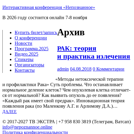
Интерактивная конференция «Непознанное»
В 2026 году состоится онлайн 7-8 ноября
Архив
Купить билет/​запись
О конференции
Новости
: теория
РАК
Программа.2025
Видео.2025
и практика излечения
Спикеры
Организаторы
admin
04.08.2018
0 Комментарии
Контакты
«
Мето­ды неток­си­че­ской тера­пии
и про­фи­лак­ти­ки Рака» Суть про­бле­мы. Что оста­нав­ли­ва­ет
нор­маль­ное деле­ние кле­ток? Чем опу­хо­ле­вая клет­ка отли­ча­ет­
ся от нор­маль­ной? Как выявить опу­холь до ее появ­ле­ния?
«Каж­дый рак име­ет свой предрак». Инно­ва­ци­он­ная тео­рия
появ­ле­ния рака (по Мален­ко­ву А.Г. и Арли­мо­ву Д.А.)…
ДАЛЕЕ
© 2017-2027 ТВ ЭКСТРА | +7 958 830 3819 (Телеграм, Ватсап)
info@nepoznannoe.online
Политика конфиденциальности