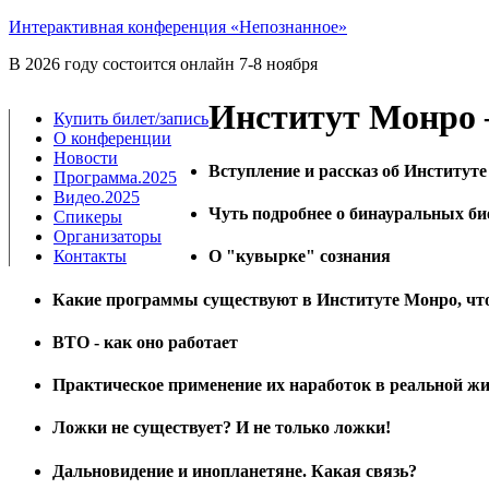
Интерактивная конференция «Непознанное»
В 2026 году состоится онлайн 7-8 ноября
Институт Монро 
Купить билет/​запись
О конференции
Новости
Вступление и рассказ об Институт
Программа.2025
Видео.2025
Чуть подробнее о бинауральных б
Спикеры
Организаторы
Контакты
О "кувырке" сознания
Какие программы существуют в Институте Монро, что
ВТО - как оно работает
Практическое применение их наработок в реальной ж
Ложки не существует? И не только ложки!
Дальновидение и инопланетяне. Какая связь?