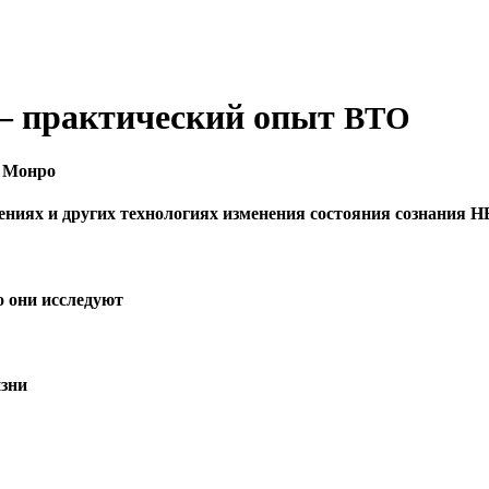
– практический опыт
ВТО
е Монро
иениях и других технологиях изменения состояния сознани
 они исследуют
изни