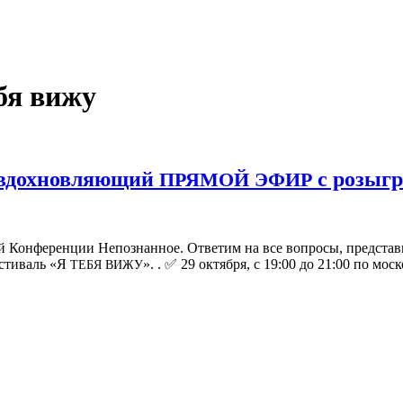
бя вижу
 вдохновляющий
с розыг
ПРЯМОЙ
ЭФИР
й Кон­фе­рен­ции Непо­знан­ное. Отве­тим на все вопро­сы, пред­ста­в
ести­валь «Я
». . ✅ 29 октяб­ря, с 19:00 до 21:00 по мос­к
ТЕБЯ
ВИЖУ