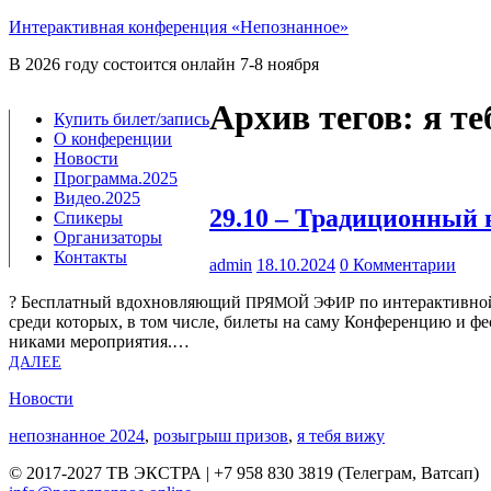
Интерактивная конференция «Непознанное»
В 2026 году состоится онлайн 7-8 ноября
Архив тегов:
я те
Купить билет/​запись
О конференции
Новости
Программа.2025
Видео.2025
29.10 – Традиционный
Спикеры
Организаторы
Контакты
admin
18.10.2024
0 Комментарии
? Бес­плат­ный вдох­нов­ля­ю­щий
по интер­ак­тив­но
ПРЯ­МОЙ
ЭФИР
сре­ди кото­рых, в том чис­ле, биле­ты на саму Кон­фе­рен­цию и ф
ни­ка­ми меро­при­я­тия.…
ДАЛЕЕ
Новости
непознанное 2024
,
розыгрыш призов
,
я тебя вижу
© 2017-2027 ТВ ЭКСТРА | +7 958 830 3819 (Телеграм, Ватсап)