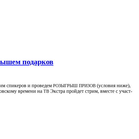
рышем подарков
им спи­ке­ров и про­ве­дем
(усло­вия ниже),
РОЗЫГ­РЫШ
ПРИ­ЗОВ
ов­ско­му вре­ме­ни на
Экс­т­ра прой­дет стрим, вме­сте с участ­
ТВ