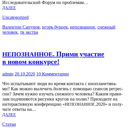
Иссле­до­ва­тель­ский Форум по про­бле­мам…
ДАЛЕЕ
Uncategorized
Валентин Сапунов
,
игорь бурцев
,
непознанное
,
снежный
человек
,
тв экстра
. Прими участие
НЕПОЗНАННОЕ
в новом конкурсе!
admin
20.10.2020
10 Комментарии
Что испы­ты­ва­ют люди во вре­мя кон­так­та с ино­пла­не­тя­на­
ми? Как мож­но выле­чить болезнь с помо­щью сеан­сов регрес­
сии? Зачем нуж­но изу­чать снеж­но­го чело­ве­ка? Каким пра­ви­
лам под­чи­ня­ют­ся рисун­ки кру­гов на полях? При­хо­ди­те на
интер­ак­тив­ную кон­фе­рен­цию «
.2020» и полу­
НЕПОЗНАННОЕ
чи­те отве­ты на…
ДАЛЕЕ
Статьи