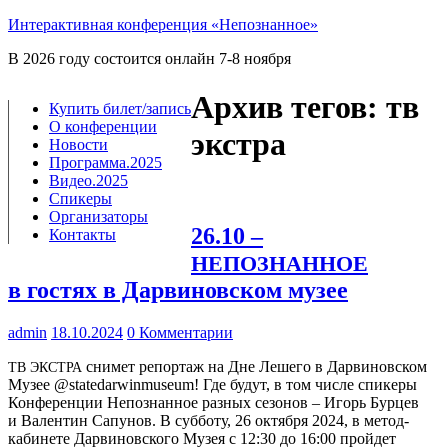
Интерактивная конференция «Непознанное»
В 2026 году состоится онлайн 7-8 ноября
Архив тегов:
тв
Купить билет/​запись
О конференции
экстра
Новости
Программа.2025
Видео.2025
Спикеры
Организаторы
26.10 –
Контакты
НЕПОЗНАННОЕ
в гостях в Дарвиновском музее
admin
18.10.2024
0 Комментарии
сни­мет репор­таж на Дне Леше­го в Дар­ви­нов­ском
ТВ
ЭКС­Т­РА
Музее @statedarwinmuseum! Где будут, в том чис­ле спи­ке­ры
Кон­фе­рен­ции Непо­знан­ное раз­ных сезо­нов – Игорь Бур­цев
и Вален­тин Сапу­нов. В суб­бо­ту, 26 октяб­ря 2024, в метод-
каби­­не­­те Дар­ви­нов­ско­го Музея с 12:30 до 16:00 прой­дет