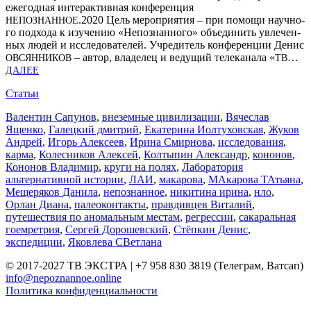
еже­год­ная интер­ак­тив­ная кон­фе­рен­ция
.2020 Цель меро­при­я­тия – при помо­щи науч­но­
НЕПОЗНАННОЕ
го под­хо­да к изу­че­нию «Непо­знан­но­го» объ­еди­нить увле­чен­
ных людей и иссле­до­ва­те­лей. Учре­ди­тель кон­фе­рен­ции Денис
– автор, вла­де­лец и веду­щий теле­ка­на­ла «
…
ОВСЯН­НИ­КОВ
ТВ
ДАЛЕЕ
Статьи
Валентин Сапунов
,
внеземные цивилизации
,
Вячеслав
Ященко
,
Галецкий дмитрий
,
Екатерина Иолтуховская
,
Жуков
Андрей
,
Игорь Алексеев
,
Ирина Смирнова
,
исследования
,
карма
,
Колесников Алексей
,
Колтыпин Александр
,
кононов
,
Кононов Владимир
,
круги на полях
,
Лаборатория
альтернативной истории
,
ЛАИ
,
макарова
,
МАкарова ТАтьяна
,
Мещеряков Данила
,
непознанное
,
никитина ирина
,
нло
,
Орлан Диана
,
палеоконтакты
,
правдивцев Виталий
,
путешествия по аномальным местам
,
регрессии
,
сакаральная
гоемретрия
,
Сергей Дорошевский
,
Стёпкин Денис
,
экспедиции
,
Яковлева СВетлана
© 2017-2027 ТВ ЭКСТРА | +7 958 830 3819 (Телеграм, Ватсап)
info@nepoznannoe.online
Политика конфиденциальности