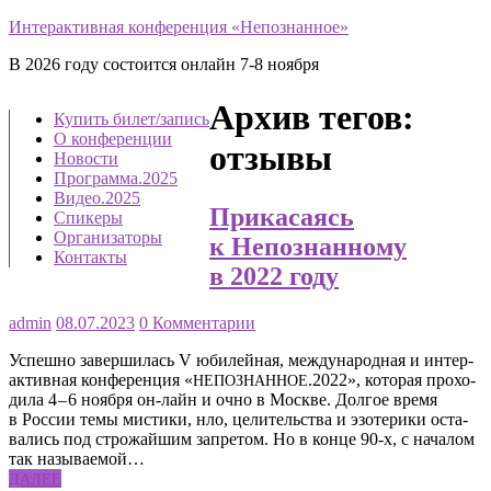
Интерактивная конференция «Непознанное»
В 2026 году состоится онлайн 7-8 ноября
Архив тегов:
Купить билет/​запись
О конференции
отзывы
Новости
Программа.2025
Видео.2025
Прикасаясь
Спикеры
Организаторы
к Непознанному
Контакты
в 2022 году
admin
08.07.2023
0 Комментарии
Успеш­но завер­ши­лась V юби­лей­ная, меж­ду­на­род­ная и интер­
ак­тив­ная кон­фе­рен­ция «
.2022», кото­рая про­хо­
НЕПОЗНАННОЕ
ди­ла 4 – 6 нояб­ря он-лайн и очно в Москве. Дол­гое вре­мя
в Рос­сии темы мисти­ки, нло, цели­тель­ства и эзо­те­ри­ки оста­
ва­лись под стро­жай­шим запре­том. Но в кон­це 90‑х, с нача­лом
так назы­ва­е­мой…
ДАЛЕЕ