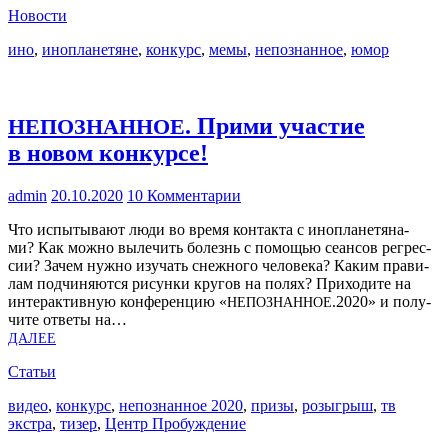
Новости
ино
,
инопланетяне
,
конкурс
,
мемы
,
непознанное
,
юмор
. Прими участие
НЕПОЗНАННОЕ
в новом конкурсе!
admin
20.10.2020
10 Комментарии
Что испы­ты­ва­ют люди во вре­мя кон­так­та с ино­пла­не­тя­на­
ми? Как мож­но выле­чить болезнь с помо­щью сеан­сов регрес­
сии? Зачем нуж­но изу­чать снеж­но­го чело­ве­ка? Каким пра­ви­
лам под­чи­ня­ют­ся рисун­ки кру­гов на полях? При­хо­ди­те на
интер­ак­тив­ную кон­фе­рен­цию «
.2020» и полу­
НЕПОЗНАННОЕ
чи­те отве­ты на…
ДАЛЕЕ
Статьи
видео
,
конкурс
,
непознанное 2020
,
призы
,
розыгрыш
,
тв
экстра
,
тизер
,
Центр Пробуждение