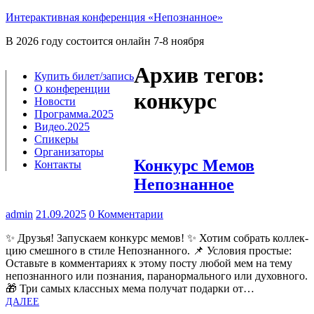
Интерактивная конференция «Непознанное»
В 2026 году состоится онлайн 7-8 ноября
Архив тегов:
Купить билет/​запись
О конференции
конкурс
Новости
Программа.2025
Видео.2025
Спикеры
Организаторы
Конкурс Мемов
Контакты
Непознанное
admin
21.09.2025
0 Комментарии
✨ Дру­зья! Запус­ка­ем кон­курс мемов! ✨ Хотим собрать кол­лек­
цию смеш­но­го в сти­ле Непо­знан­но­го. 📌 Усло­вия про­стые:
Оставь­те в ком­мен­та­ри­ях к это­му посту любой мем на тему
непо­знан­но­го или позна­ния, пара­нор­маль­но­го или духов­но­го.
🎁 Три самых класс­ных мема полу­чат подар­ки от…
ДАЛЕЕ