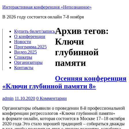
Интерактивная конференция «Непознанное»
В 2026 году состоится онлайн 7-8 ноября
Архив тегов:
Купить билет/​запись
О конференции
Ключи
Новости
Программа.2025
глубинной
Видео.2025
Спикеры
памяти
Организаторы
Контакты
Осенняя конференция
«Ключи глубинной памяти 8»
admin
11.10.2020
0 Комментарии
Орга­ни­за­то­ры объ­яви­ли о про­ве­де­нии 8‑й про­фес­си­о­наль­ной
кон­фе­рен­ции регрес­со­ло­гов «Клю­чи глу­бин­ной памя­ти»
в фор­ма­те онлайн, кото­рая состо­ит­ся в Москве 17 – 18 октяб­ря
2020 года Это ста­ло хоро­шей тра­ди­ци­ей – соби­рать­ся два­жды
в год, что­бы поде­лить­ся друг с дру­гом зна­ни­я­ми, нара­бот­ка­