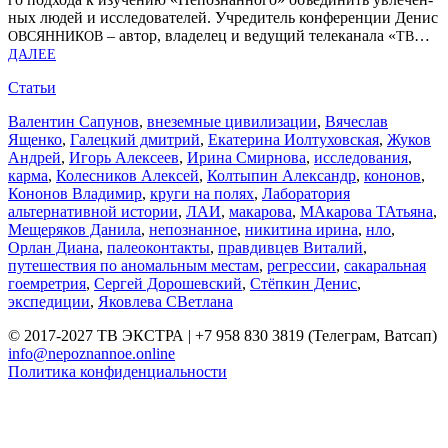
ных людей и иссле­до­ва­те­лей. Учре­ди­тель кон­фе­рен­ции Денис
– автор, вла­де­лец и веду­щий теле­ка­на­ла «
…
ОВСЯН­НИ­КОВ
ТВ
ДАЛЕЕ
Статьи
Валентин Сапунов
,
внеземные цивилизации
,
Вячеслав
Ященко
,
Галецкий дмитрий
,
Екатерина Иолтуховская
,
Жуков
Андрей
,
Игорь Алексеев
,
Ирина Смирнова
,
исследования
,
карма
,
Колесников Алексей
,
Колтыпин Александр
,
кононов
,
Кононов Владимир
,
круги на полях
,
Лаборатория
альтернативной истории
,
ЛАИ
,
макарова
,
МАкарова ТАтьяна
,
Мещеряков Данила
,
непознанное
,
никитина ирина
,
нло
,
Орлан Диана
,
палеоконтакты
,
правдивцев Виталий
,
путешествия по аномальным местам
,
регрессии
,
сакаральная
гоемретрия
,
Сергей Дорошевский
,
Стёпкин Денис
,
экспедиции
,
Яковлева СВетлана
© 2017-2027 ТВ ЭКСТРА | +7 958 830 3819 (Телеграм, Ватсап)
info@nepoznannoe.online
Политика конфиденциальности