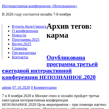
Интерактивная конференция «Непознанное»
В 2026 году состоится онлайн 7-8 ноября
Архив тегов:
Купить билет/​запись
О конференции
карма
Новости
Программа.2025
Видео.2025
Спикеры
Организаторы
Опубликована
Контакты
программа третьей
ежегодной интерактивной
конференции
.2020
НЕПОЗНАННОЕ
admin
07.10.2020
0 Комментарии
7 и 8 нояб­ря 2020 в Москве очно и онлайн прой­дет тре­тья
еже­год­ная интер­ак­тив­ная кон­фе­рен­ция
.2020 Цель меро­при­я­тия – при помо­щи науч­но­
НЕПОЗНАННОЕ
го под­хо­да к изу­че­нию «Непо­знан­но­го» объ­еди­нить увле­чен­