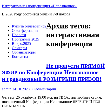
Интерактивная конференция «Непознанное»
В 2026 году состоится онлайн 7-8 ноября
Архив тегов:
Купить билет/​запись
О конференции
интерактивная
Новости
Программа.2025
конференция
Видео.2025
Спикеры
Организаторы
Контакты
Не пропусти
ПРЯМОЙ
по Конференции Непознанное
ЭФИР
и грандиозный
!
РОЗЫГРЫШ
ПРИЗОВ
admin
24.10.2023
0 Комментарии
Чет­верг 26 октяб­ря в 19:00 мск на
Экс­т­ра прой­дет стрим,
ТВ
посвя­щен­ный Кон­фе­рен­ции Непо­знан­ное
И
ПЕРЕЙ­ТИ
ПОД­
ПИ­САТЬ­СЯ
НА