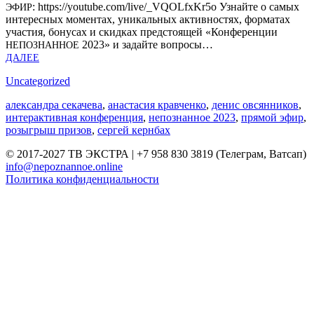
: https://youtube.com/live/_VQOLfxKr5o Узнай­те о самых
ЭФИР
инте­рес­ных момен­тах, уни­каль­ных актив­но­стях, фор­ма­тах
уча­стия, бону­сах и скид­ках пред­сто­я­щей «Кон­фе­рен­ции
2023» и задай­те вопро­сы…
НЕПО­ЗНАН­НОЕ
ДАЛЕЕ
Uncategorized
александра секачева
,
анастасия кравченко
,
денис овсянников
,
интерактивная конференция
,
непознанное 2023
,
прямой эфир
,
розыгрыш призов
,
сергей кернбах
© 2017-2027 ТВ ЭКСТРА | +7 958 830 3819 (Телеграм, Ватсап)
info@nepoznannoe.online
Политика конфиденциальности