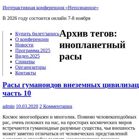
Интерактивная конференция «Непознанное»
В 2026 году состоится онлайн 7-8 ноября
Архив тегов:
Купить билет/​запись
О конференции
инопланетный
Новости
Программа.2025
расы
Видео.2025
Спикеры
Организаторы
Контакты
Расы гуманоидов внеземных цивилизац
часть 10
admin
10.03.2020
2 Комментарии
Кос­мос мно­го­об­ра­зен и мно­го­лик. Поми­мо челове­коподобных
рас, очень похо­жих на нас, на про­сто­рах космичес­ких миров
встре­ча­ют­ся гума­но­ид­ные разум­ные суще­ства, чья внеш­ность
может замет­но отли­чать­ся от чело­ве­че­ских пред­став­ле­ний