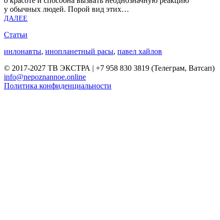
о кра­со­те и спо­соб­на вызвать неод­но­знач­ную реак­цию
у обыч­ных людей. Порой вид этих…
ДАЛЕЕ
Статьи
инлонавты
,
инопланетный расы
,
павел хайлов
© 2017-2027 ТВ ЭКСТРА | +7 958 830 3819 (Телеграм, Ватсап)
info@nepoznannoe.online
Политика конфиденциальности