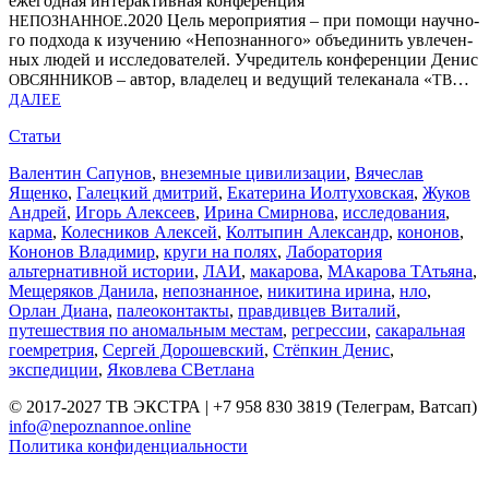
еже­год­ная интер­ак­тив­ная кон­фе­рен­ция
.2020 Цель меро­при­я­тия – при помо­щи науч­но­
НЕПОЗНАННОЕ
го под­хо­да к изу­че­нию «Непо­знан­но­го» объ­еди­нить увле­чен­
ных людей и иссле­до­ва­те­лей. Учре­ди­тель кон­фе­рен­ции Денис
– автор, вла­де­лец и веду­щий теле­ка­на­ла «
…
ОВСЯН­НИ­КОВ
ТВ
ДАЛЕЕ
Статьи
Валентин Сапунов
,
внеземные цивилизации
,
Вячеслав
Ященко
,
Галецкий дмитрий
,
Екатерина Иолтуховская
,
Жуков
Андрей
,
Игорь Алексеев
,
Ирина Смирнова
,
исследования
,
карма
,
Колесников Алексей
,
Колтыпин Александр
,
кононов
,
Кононов Владимир
,
круги на полях
,
Лаборатория
альтернативной истории
,
ЛАИ
,
макарова
,
МАкарова ТАтьяна
,
Мещеряков Данила
,
непознанное
,
никитина ирина
,
нло
,
Орлан Диана
,
палеоконтакты
,
правдивцев Виталий
,
путешествия по аномальным местам
,
регрессии
,
сакаральная
гоемретрия
,
Сергей Дорошевский
,
Стёпкин Денис
,
экспедиции
,
Яковлева СВетлана
© 2017-2027 ТВ ЭКСТРА | +7 958 830 3819 (Телеграм, Ватсап)
info@nepoznannoe.online
Политика конфиденциальности