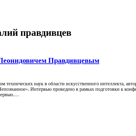
алий правдивцев
 Леонидовичем Правдивцевым
м тех­ни­че­ских наук в обла­сти искус­ствен­но­го интел­лек­та, авто­
­тра «Непо­знан­ное». Интер­вью про­ве­де­но в рам­ках под­го­тов­ки к ко
нтер­вью.…