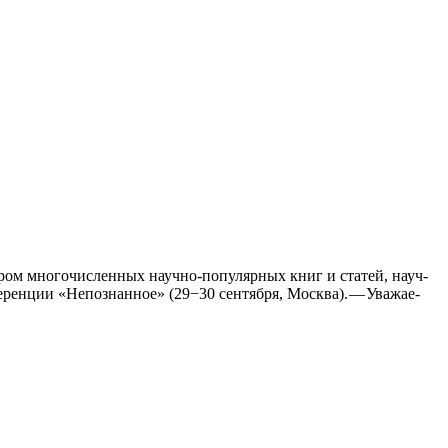
ром мно­го­чис­лен­ных науч­­но-попу­­ляр­­ных книг и ста­тей, науч­
н­фе­рен­ции «Непо­знан­ное» (29−30 сен­тяб­ря, Москва). — Ува­жа­е­