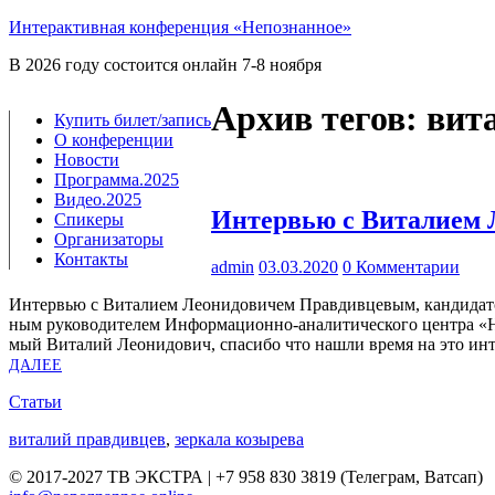
Интерактивная конференция «Непознанное»
В 2026 году состоится онлайн 7-8 ноября
Архив тегов:
вит
Купить билет/​запись
О конференции
Новости
Программа.2025
Видео.2025
Интервью с Виталием
Спикеры
Организаторы
Контакты
admin
03.03.2020
0 Комментарии
Интер­вью с Вита­ли­ем Лео­ни­до­ви­чем Прав­див­це­вым, кан­ди­да­то
ным руко­во­ди­те­лем Инфор­­ма­­ци­­он­­но-ана­­ли­ти­­че­ско­­го цен
мый Вита­лий Лео­ни­до­вич, спа­си­бо что нашли вре­мя на это и
ДАЛЕЕ
Статьи
виталий правдивцев
,
зеркала козырева
© 2017-2027 ТВ ЭКСТРА | +7 958 830 3819 (Телеграм, Ватсап)