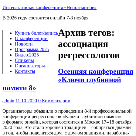
Интерактивная конференция «Непознанное»
В 2026 году состоится онлайн 7-8 ноября
Архив тегов:
Купить билет/​запись
О конференции
ассоциация
Новости
Программа.2025
регрессологов
Видео.2025
Спикеры
Организаторы
Осенняя конференция
Контакты
«Ключи глубинной
памяти 8»
admin
11.10.2020
0 Комментарии
Орга­ни­за­то­ры объ­яви­ли о про­ве­де­нии 8‑й про­фес­си­о­наль­ной
кон­фе­рен­ции регрес­со­ло­гов «Клю­чи глу­бин­ной памя­ти»
в фор­ма­те онлайн, кото­рая состо­ит­ся в Москве 17 – 18 октяб­ря
2020 года Это ста­ло хоро­шей тра­ди­ци­ей – соби­рать­ся два­жды
в год, что­бы поде­лить­ся друг с дру­гом зна­ни­я­ми, нара­бот­ка­