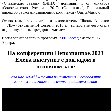
«Славянская Звезда» (ВДНХ), номинант 1 ст. конкурса
«Золотой голос России – 2017» (Останкино), Генеральный
директор Звукозаписывающего комплекса «QuartaMusic».
Основатель, вдохновитель и руководитель «Школы Ангелов
— ЛВ» (открытие 14 февраля 2018 г.), вследствие чего стала
индивидуальным предпринимателем.
Елена записала серию программ
1500+ бесед
вместе с ТВ
Экстра.
На конференции Непознанное.2023
Елена выступит с докладом в
основном зале
База над Землёй – факты присутствия, исследования,
гипотезы, научные и ненаучные подтверждения