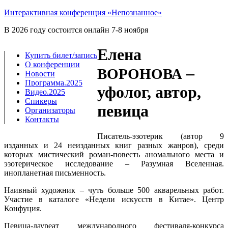
Интерактивная конференция «Непознанное»
В 2026 году состоится онлайн 7-8 ноября
Елена
Купить билет/​запись
О конференции
–
ВОРОНОВА
Новости
Программа.2025
уфолог, автор,
Видео.2025
Спикеры
певица
Организаторы
Контакты
Писатель-эзотерик (автор 9
изданных и 24 неизданных книг разных жанров), среди
которых мистический роман-повесть аномального места и
эзотерическое исследование – Разумная Вселенная.
инопланетная письменность.
Наивный художник – чуть больше 500 акварельных работ.
Участие в каталоге «Недели искусств в Китае». Центр
Конфуция.
Певица-лауреат международного фестиваля-конкурса