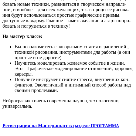
бо­вать новые тех­ни­ки, раз­ви­вать­ся в твор­че­ском направ­ле­
нии, и вооб­ще — для всех жела­ю­щих, т.к. в про­цес­се рисо­ва­
ния будут исполь­зо­вать­ся про­стые гра­фи­че­ские при­е­мы,
доступ­ные каж­до­му. Глав­ное — иметь жела­ние и азарт попро­
бо­вать и погру­зить­ся в технику!
На мастер-клас­се:
Вы позна­ко­ми­тесь с алго­рит­мом сня­тия огра­ни­че­ний.,
тех­ни­кой рисо­ва­ния, инстру­мен­та­ми для рабо­ты (а они
про­стые и не дорогие).
Научи­тесь моде­ли­ро­вать жела­е­мое собы­тие в жиз­ни.
Это – Гра­фи­че­ское моде­ли­ро­ва­ние отно­ше­ний, здо­ро­вья,
карьеры.
Полу­чи­те инстру­мент сня­тие стрес­са, внут­рен­них кон­
флик­тов. Эко­ло­гич­ный и интим­ный спо­соб рабо­ты над
сво­и­ми проблемами.
Ней­ро­гра­фи­ка очень совре­мен­на науч­на, тех­но­ло­гич­но,
универсальна.
Реги­стра­ция на Мастер-класс в раз­де­ле
ПРОГРАММА