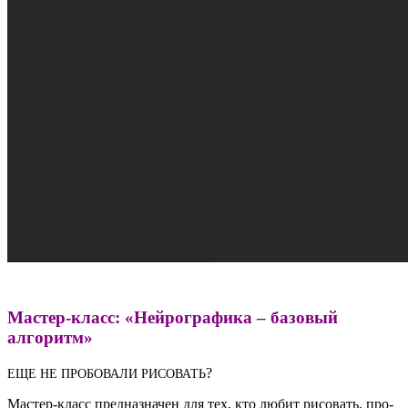
Мастер-класс:
«Нейрографика – базовый
алгоритм»
?
ЕЩЕ
НЕ
ПРО­БО­ВА­ЛИ
РИСОВАТЬ
Мастер-класс пред­на­зна­чен для тех, кто любит рисо­вать, про­