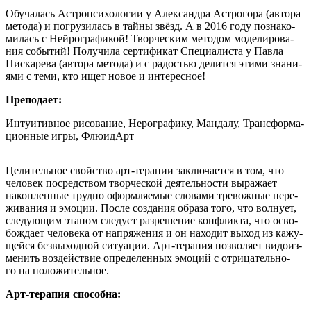
Обу­ча­лась Аст­ро­пси­хо­ло­гии у Алек­сандра Аст­ро­го­ра (авто­ра
мето­да) и погру­зи­лась в тай­ны звёзд. А в 2016 году позна­ко­
ми­лась с Ней­ро­гра­фи­кой! Твор­че­ским мето­дом моде­ли­ро­ва­
ния собы­тий! Полу­чи­ла сер­ти­фи­кат Спе­ци­а­ли­ста у Пав­ла
Пис­ка­ре­ва (авто­ра мето­да) и с радо­стью делит­ся эти­ми зна­ни­
я­ми с теми, кто ищет новое и интересное!
Пре­по­да­ет:
Инту­и­тив­ное рисо­ва­ние, Неро­гра­фи­ку, Ман­да­лу, Транс­фор­ма­
ци­он­ные игры, ФлюидАрт
Цели­тель­ное свой­ство арт-тера­пии заклю­ча­ет­ся в том, что
чело­век посред­ством твор­че­ской дея­тель­но­сти выра­жа­ет
накоп­лен­ные труд­но оформ­ля­е­мые сло­ва­ми тре­вож­ные пере­
жи­ва­ния и эмо­ции. После созда­ния обра­за того, что вол­ну­ет,
сле­ду­ю­щим эта­пом сле­ду­ет раз­ре­ше­ние кон­флик­та, что осво­
бож­да­ет чело­ве­ка от напря­же­ния и он нахо­дит выход из кажу­
щей­ся без­вы­ход­ной ситу­а­ции. Арт-тера­пия поз­во­ля­ет видо­из­
ме­нить воз­дей­ствие опре­де­лен­ных эмо­ций с отри­ца­тель­но­
го на положительное.
Арт-тера­пия способна: