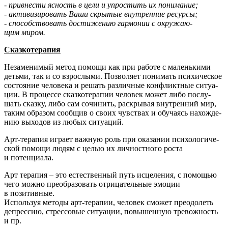
- при­вне­сти ясность в цели и упро­стить их понимание;
- акти­ви­зи­ро­вать Ваши скры­тые внут­рен­ние ресурсы;
- спо­соб­ство­вать дости­же­нию гар­мо­нии с окру­жа­ю­
щим миром.
Сказ­ко­те­ра­пия
Неза­ме­ни­мый метод помо­щи как при рабо­те с малень­ки­ми
детьми, так и со взрос­лы­ми. Поз­во­ля­ет пони­мать пси­хи­че­ское
состо­я­ние чело­ве­ка и решать раз­лич­ные кон­фликт­ные ситу­а­
ции. В про­цес­се сказ­ко­те­ра­пии чело­век может либо послу­
шать сказ­ку, либо сам сочи­нить, рас­кры­вая внут­рен­ний мир,
таким обра­зом сооб­щив о сво­их чув­ствах и обу­ча­ясь нахож­де­
нию выхо­дов из любых ситуаций.
Арт-тера­пия игра­ет важ­ную роль при ока­за­нии пси­хо­ло­ги­че­
ской помо­щи людям с целью их лич­ност­но­го роста
и потенциала.
Арт тера­пия – это есте­ствен­ный путь исце­ле­ния, с помо­щью
чего мож­но пре­об­ра­зо­вать отри­ца­тель­ные эмо­ции
в позитивные.
Исполь­зуя мето­ды арт-тера­пии, чело­век смо­жет пре­одо­леть
депрес­сию, стрес­со­вые ситу­а­ции, повы­шен­ную тре­вож­ность
и пр.