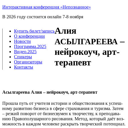
Интерактивная конференция «Непознанное»
В 2026 году состоится онлайн 7-8 ноября
Алия
Купить билет/​запись
О конференции
–
АСЫЛГАРЕЕВА
Новости
Программа.2025
нейрокоуч, арт-
Видео.2025
Спикеры
терапевт
Организаторы
Контакты
Асылгареева Алия – нейрокоуч, арт-терапевт
Про­шла путь от учи­те­ля исто­рии и обще­ст­во­зна­ния к успеш­
но­му раз­ви­тию биз­не­са в сфе­ре стра­хо­ва­ния и туриз­ма. Затем
– рез­кий пово­рот от биз­не­сву­мен к твор­че­ству, к пре­по­да­ва­
нию Пра­во­по­лу­шар­но­го рисо­ва­ния. Метод, кото­рый даёт воз­
мож­ность в каж­дом чело­ве­ке рас­крыть твор­че­ский потенциал.