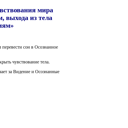
вствования мира
, выхода из тела
иям»
пере­ве­сти сон в Осо­знан­ное
­крыть чув­ство­ва­ние тела.
ча­ет за Виде­ние и Осо­знан­ные