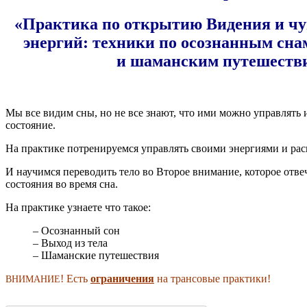
«
Практика по открытию Видения и чу
энергий: техники по осознанным снам
и шаманским путешеств
.
Мы все видим сны, но не все зна­ют, что ими мож­но управ­лять и 
состояние.
На прак­ти­ке потре­ни­ру­ем­ся управ­лять сво­и­ми энер­ги­я­ми и рас
И научим­ся пере­во­дить тело во Вто­рое вни­ма­ние, кото­рое отве­
состо­я­ния во вре­мя сна.
На прак­ти­ке узна­е­те что такое:
– Осо­знан­ный сон
– Выход из тела
– Шаман­ские путешествия
! Есть
огра­ни­че­ния
на тран­со­вые практики!
ВНИ­МА­НИЕ