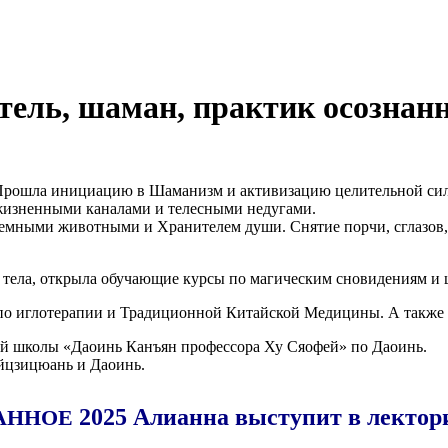
тель, шаман, практик осознан
Про­шла ини­ци­а­цию в Шама­низм и акти­ви­за­цию цели­тель­ной си
из­нен­ны­ми кана­ла­ми и телес­ны­ми недугами.
ем­ны­ми живот­ны­ми и Хра­ни­те­лем души. Сня­тие пор­чи, сгла­зов, т
тела, откры­ла обу­ча­ю­щие кур­сы по маги­че­ским сно­ви­де­ни­ям
 по игло­те­ра­пии и Тра­ди­ци­он­ной Китай­ской Меди­ци­ны. А так­же 
кой шко­лы «Дао­инь Канъ­ян про­фес­со­ра Ху Сяо­фей» по Даоинь.
ц­зи­ц­ю­ань и Даоинь.
2025 Алианна выступит в лектори
АННОЕ