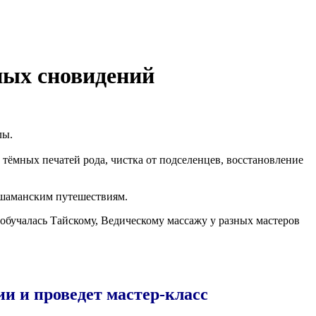
ных сновидений
лы.
ём­ных печа­тей рода, чист­ка от под­се­лен­цев, вос­ста­нов­ле­ние
 и шаман­ским путешествиям.
обу­ча­лась Тай­ско­му, Веди­че­ско­му мас­са­жу у раз­ных мастеров
и и проведет мастер-класс