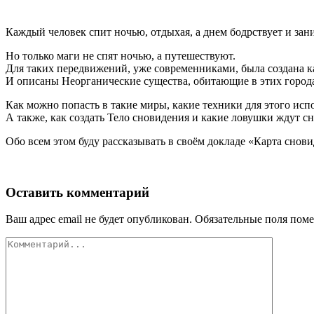
.
Каж­дый чело­век спит ночью, отды­хая, а днем бодр­ству­ет и зани
Но толь­ко маги не спят ночью, а путешествуют.
Для таких пере­дви­же­ний, уже совре­мен­ни­ка­ми, была созда­на ка
И опи­са­ны Неор­га­ни­че­ские суще­ства, оби­та­ю­щие в этих город
Как мож­но попасть в такие миры, какие тех­ни­ки для это­го испол
А так­же, как создать Тело сно­ви­де­ния и какие ловуш­ки ждут с
Обо всем этом буду рас­ска­зы­вать в сво­ём докла­де «Кар­та сно­в
Оставить комментарий
Ваш адрес email не будет опубликован.
Обязательные поля пом