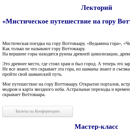
Лекторий
«
Мистическое путешествие на гору Вот
.
Мисти­че­ская поезд­ка на гору Вот­то­ва­ару. «Ведь­ми­на гора», «Ч
Как толь­ко не назы­ва­ют гору Воттоваару.
На вер­шине горы нахо­дят­ся руи­ны древ­ней циви­ли­за­ции, древ­
Это древ­нее место, где сто­ял храм и был город. А теперь это заро
Не все зна­ют, что скры­ва­ет эта гора, но шама­ны зна­ют и съез­жа
прой­ти свой шаман­ский путь.
Мое путе­ше­ствие на гору Вот­то­ва­ару. Откры­тие пор­та­лов, встре
мо­дром и кар­та звезд­но­го неба. Аст­раль­ные пере­хо­ды и вре­мен
скры­ва­ет Воттоваара.
Биле­ты на Конференцию
Мастер-класс