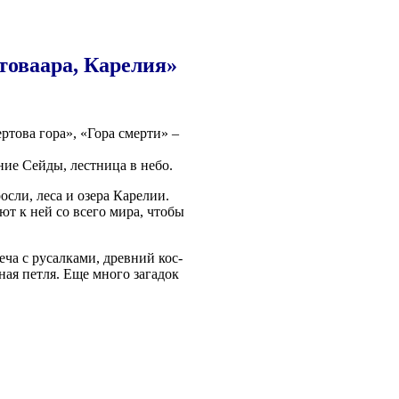
товаара, Карелия»
ер­то­ва гора», «Гора смер­ти» –
ние Сей­ды, лест­ни­ца в небо.
с­ли, леса и озе­ра Каре­лии.
­ют к ней со все­го мира, что­бы
­ча с русал­ка­ми, древ­ний кос­
­ная пет­ля. Еще мно­го зага­док