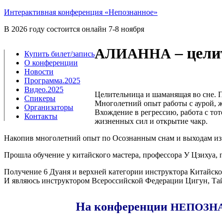
Интерактивная конференция «Непознанное»
В 2026 году состоится онлайн 7-8 ноября
– цели
АЛИАННА
Купить билет/​запись
О конференции
Новости
Программа.2025
Видео.2025
Цели­тель­ни­ца и шама­ня­щая во сне. 
Спикеры
Мно­го­лет­ний опыт рабо­ты с аурой, ж
Организаторы
Вхож­де­ние в регрес­сию, рабо­та с тот
Контакты
жиз­нен­ных сил и откры­тие чакр.
Нако­пив мно­го­лет­ний опыт по Осо­знан­ным снам и выхо­дам из 
Про­шла обу­че­ние у китай­ско­го масте­ра, про­фес­со­ра У Цзи­хуа,
Полу­че­ние 6 Дуа­ня и верх­ней кате­го­рии инструк­то­ра Китай­с
И явля­юсь инструк­то­ром Все­рос­сий­ской Феде­ра­ции Цигун, Тай
На конференции
НЕПОЗН