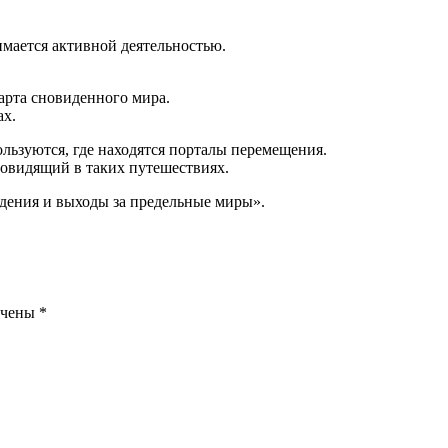
­ма­ет­ся актив­ной деятельностью.
р­та сно­ви­ден­но­го мира.
ах.
ь­зу­ют­ся, где нахо­дят­ся пор­та­лы перемещения.
но­ви­дя­щий в таких путешествиях.
и­де­ния и выхо­ды за пре­дель­ные миры».
ечены
*