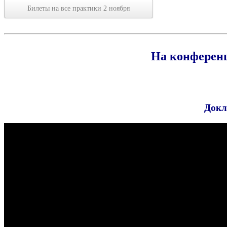
Биле­ты на все прак­ти­ки 2 ноября
На конфере
Докл